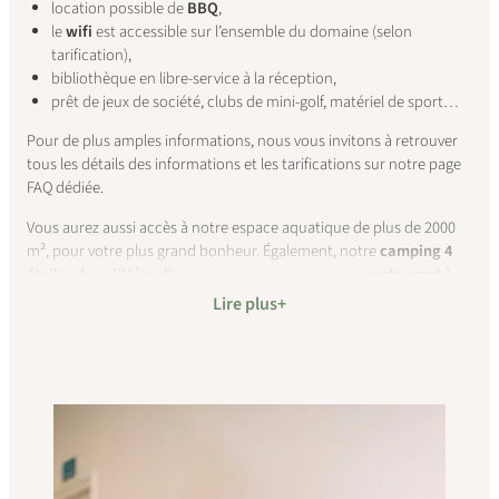
location possible de
BBQ
,
le
wifi
est accessible sur l’ensemble du domaine (selon
tarification),
bibliothèque en libre-service à la réception,
prêt de jeux de société, clubs de mini-golf, matériel de sport…
Pour de plus amples informations, nous vous invitons à retrouver
tous les détails des informations et les tarifications sur notre page
FAQ dédiée.
Vous aurez aussi accès à notre espace aquatique de plus de 2000
m², pour votre plus grand bonheur. Également, notre
camping 4
étoiles dans l’Hérault
vous ouvre les portes de son
restaurant à
Bessan
pour un repas, snack ou un apéritif en toute convivialité.
Lire plus
Bon à savoir sur l’accès PMR :
notre camping est
accessible aux
personnes à mobilité réduite
.
Le Domaine est situé sur une colline, certaines allées sont donc
pentues et peuvent nécessiter de prendre la voiture. N’hésitez pas
à voir avec la réception pour l’emplacement le plus adapté. L’accès
à l’espace aquatique est possible avec les fauteuils, mais pas l’accès
aux bassins.