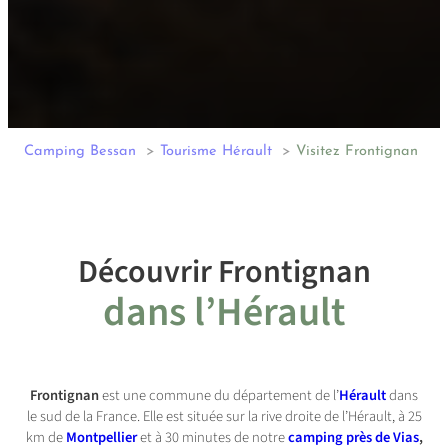
Camping Bessan
Tourisme Hérault
Visitez Frontignan
Découvrir Frontignan
dans l’Hérault
Frontignan
est une commune du département de l’
Hérault
dans
le sud de la France. Elle est située sur la rive droite de l’Hérault, à 25
km de
Montpellier
et à 30 minutes de notre
camping près de Vias
,