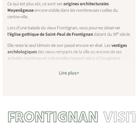
Ce qui est plus sûr, ce sont ses
origines architecturales
Moyenâgeuse
encore visible dans les nombreuses ruelles du
centre-ville.
Lors d’une balade du vieux Frontignan, vous pourrez observer
l’église gothique de Saint-Paul de Frontignan
datant du XIIᵉ siècle.
Elle reste le seul témoin de son passé encore en état. Les
vestiges
archéologiques
des vieux remparts de la ville ou encore de ses
activités maritimes et industrielles laissent place à l’imaginaire.
Le
Musée de Frontignan
vous permettra de retracer les époques et
Lire plus
de mieux comprendre ses siècles d’histoire.
FRONTIGNAN
VISI