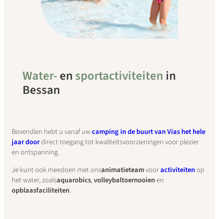
Water-
en
sportactiviteiten
in
Bessan
Bovendien hebt u vanaf uw
camping in de buurt van Vias het hele
jaar door
direct toegang tot kwaliteitsvoorzieningen voor plezier
en ontspanning.
Je kunt ook meedoen met ons
animatieteam
voor
activiteiten
op
het water, zoals
aquarobics
,
volleybaltoernooien
en
opblaasfaciliteiten
.